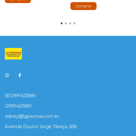
5512991423881
12991423881
sidney@lgpiscinas.com.br
Avenida Doutor Jorge Tibiriçá, 658