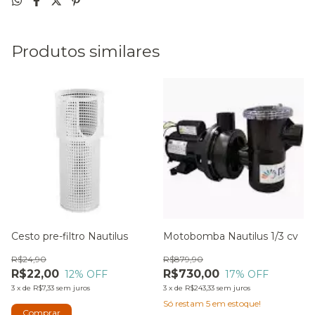
Produtos similares
Cesto pre-filtro Nautilus
Motobomba Nautilus 1/3 cv
R$24,90
R$879,90
R$22,00
R$730,00
12
% OFF
17
% OFF
3
x
de
R$7,33
sem juros
3
x
de
R$243,33
sem juros
Só restam
5
em estoque!