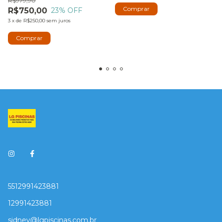
R$979,90
R$750,00
23
% OFF
3
x
de
R$250,00
sem juros
5512991423881
12991423881
sidney@lgpiscinas.com.br