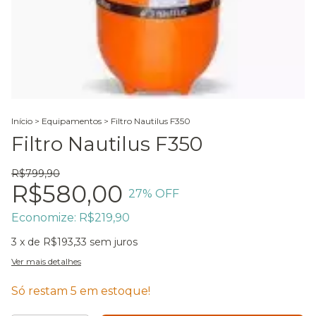
Início
>
Equipamentos
>
Filtro Nautilus F350
Filtro Nautilus F350
R$799,90
R$580,00
27
% OFF
Economize:
R$219,90
3
x de
R$193,33
sem juros
Ver mais detalhes
Só restam
5
em estoque!