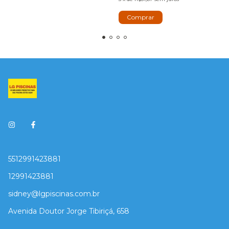
5512991423881
12991423881
sidney@lgpiscinas.com.br
Avenida Doutor Jorge Tibiriçá, 658