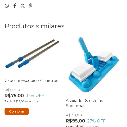
Produtos similares
Cabo Telescopico 4 metros
R$109,90
R$75,00
32
% OFF
Aspirador 8 esferas
3
x
de
R$25,00
sem juros
Sodramar
R$130,00
R$95,00
27
% OFF
3
x
de
R$31,67
sem juros