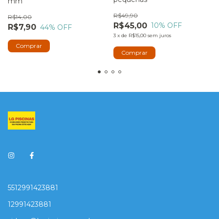
mm
R$49,90
R$14,00
R$45,00
10
% OFF
R$7,90
44
% OFF
3
x
de
R$15,00
sem juros
Comprar
5512991423881
12991423881