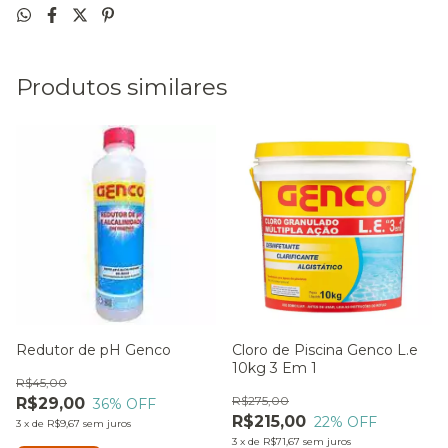
Produtos similares
Redutor de pH Genco
Cloro de Piscina Genco L.e
10kg 3 Em 1
R$45,00
R$275,00
R$29,00
36
% OFF
R$215,00
22
% OFF
3
x
de
R$9,67
sem juros
3
x
de
R$71,67
sem juros