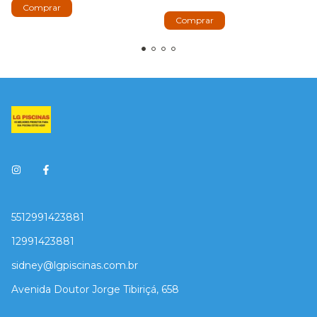
5512991423881
12991423881
sidney@lgpiscinas.com.br
Avenida Doutor Jorge Tibiriçá, 658