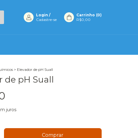
Login
/
Carrinho
(
0
)
Cadastre-se
R$0,00
uímicos
>
Elevador de pH Suall
r de pH Suall
0
m juros