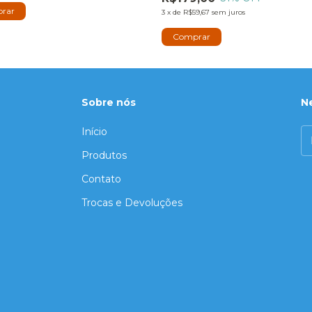
3
x
de
R$59,67
sem juros
Sobre nós
N
Início
Produtos
Contato
Trocas e Devoluções