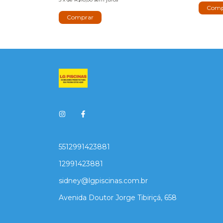
5512991423881
12991423881
sidney@lgpiscinas.com.br
Avenida Doutor Jorge Tibiriçá, 658