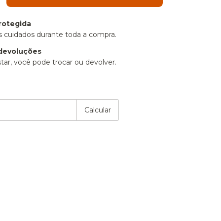
rotegida
 cuidados durante toda a compra.
devoluções
tar, você pode trocar ou devolver.
P:
Alterar CEP
Calcular