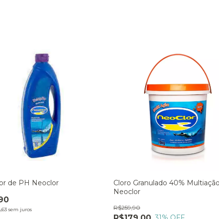
or de PH Neoclor
Cloro Granulado 40% Multiaçã
Neoclor
90
R$259,90
,63
sem juros
R$179,00
31
% OFF