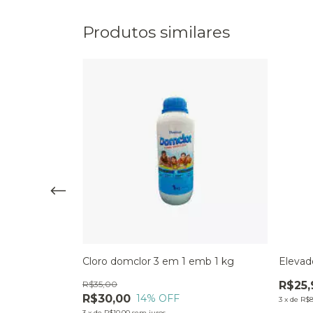
Produtos similares
Cloro domclor 3 em 1 emb 1 kg
Elevad
R$35,00
R$25,
R$30,00
14
% OFF
3
x
de
R$8
3
x
de
R$10,00
sem juros