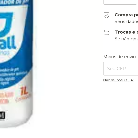
Compra p
Seus dados
Trocas e 
Se não gos
Entregas para o CE
Meios de envio
Não sei meu CEP