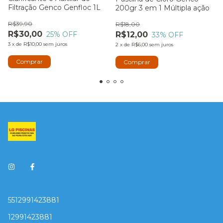
Filtração Genco Genfloc 1L
200gr 3 em 1 Múltipla ação
R$39,90
R$18,00
R$30,00
25
% OFF
R$12,00
33
% OFF
3
x
de
R$10,00
sem juros
2
x
de
R$6,00
sem juros
5512991423881
12991423881