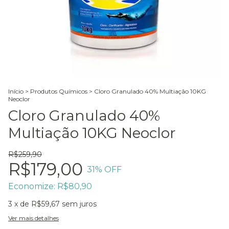
Início
>
Produtos Químicos
>
Cloro Granulado 40% Multiação 10KG
Neoclor
Cloro Granulado 40%
Multiação 10KG Neoclor
R$259,90
R$179,00
31
% OFF
Economize:
R$80,90
3
x de
R$59,67
sem juros
Ver mais detalhes